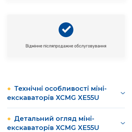
Відмінне післяпродажне обслуговування
●
Технічні особливості міні-
екскаваторів XCMG XE55U
Легкий доступ до сервісу
Наш XE55U розроблено з особливою увагою до
●
Детальний огляд міні-
простоти доступу до сервісного
екскаваторів XCMG XE55U
обслуговування. З єдиною точкою доступу для