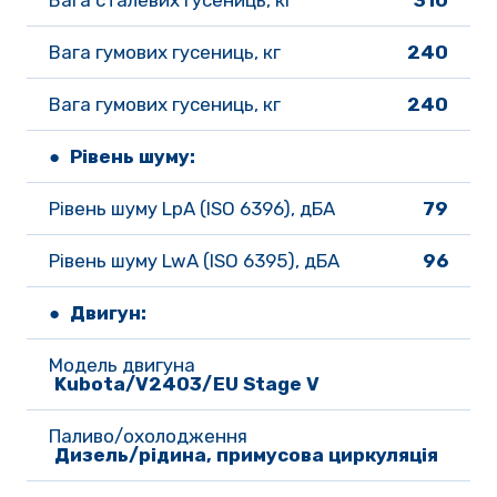
Вага гумових гусениць, кг
240
Вага гумових гусениць, кг
240
● Рівень шуму:
Рівень шуму LpA (ISO 6396), дБА
79
Рівень шуму LwA (ISO 6395), дБА
96
● Двигун:
Модель двигуна
Kubota/V2403/EU Stage V
Паливо/охолодження
Дизель/рідина, примусова циркуляція