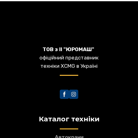
З XE55U ваш комфорт на першому місці. Кабіна
має широкі вхідні двері, що робить її більш
доступною. Кабіна OPG/TOPS/ROPS (ISO 3471)
забезпечує максимальну безпеку.
ТОВ з ІІ "ЮРОМАШ"
офіційний представник
техніки XCMG в Україні
Каталог техніки
Автокрани