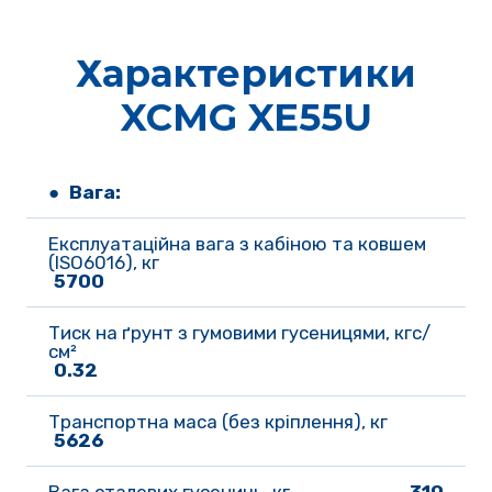
Характеристики
XCMG XE55U
● Вага:
Експлуатаційна вага з кабіною та ковшем 
(ISO6016), кг
5700
Тиск на ґрунт з гумовими гусеницями, кгс/
см²
0.32
Транспортна маса (без кріплення), кг
5626
Вага сталевих гусениць, кг
310