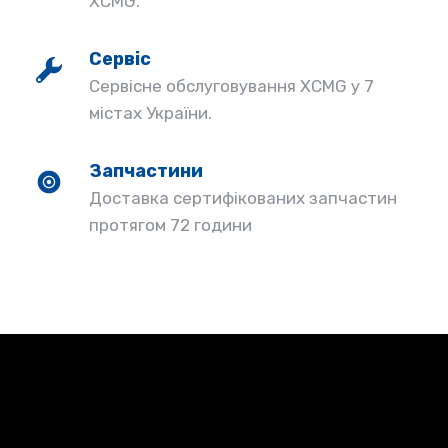
XCMG.
Сервіс
Сервісне обслуговування XCMG у 7
містах України.
Запчастини
Доставка сертифікованих запчастин
протягом 72 години