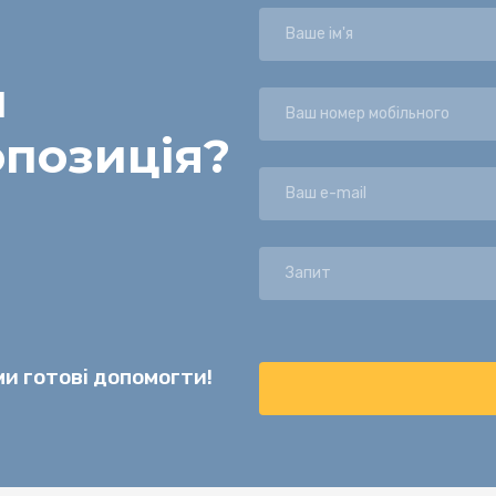
и
опозиція
?
и готові допомогти!