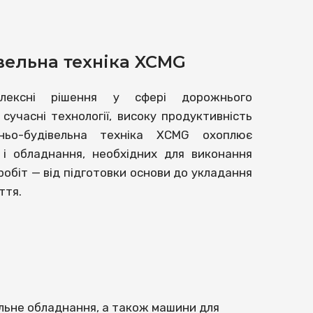
ельна техніка XCMG
лексні рішення у сфері дорожнього
сучасні технології, високу продуктивність
ньо-будівельна техніка XCMG охоплює
і обладнання, необхідних для виконання
робіт — від підготовки основи до укладання
ття.
альне обладнання, а також машини для