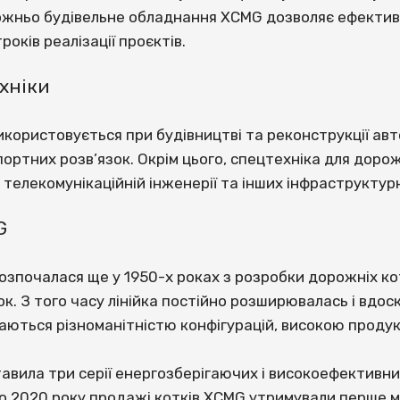
рожньо будівельне обладнання XCMG дозволяє ефективн
оків реалізації проєктів.
хніки
користовується при будівництві та реконструкції авто
спортних розв’язок. Окрім цього, спецтехніка для дор
і, телекомунікаційній інженерії та інших інфраструкту
G
зпочалася ще у 1950-х роках з розробки дорожніх котк
к. З того часу лінійка постійно розширювалась і вдо
ачаються різноманітністю конфігурацій, високою проду
авила три серії енергозберігаючих і високоефективних 
 До 2020 року продажі котків XCMG утримували перше м