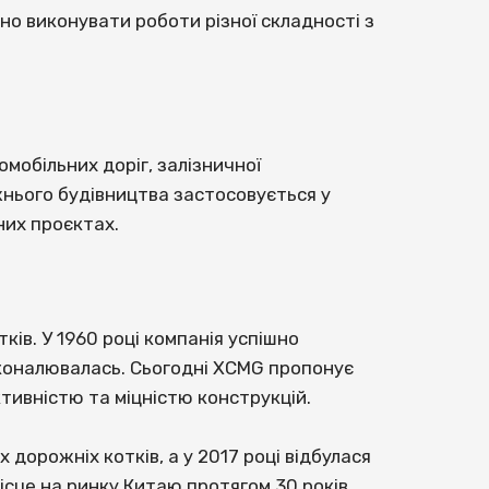
о виконувати роботи різної складності з
мобільних доріг, залізничної
ожнього будівництва застосовується у
рних проєктах.
ів. У 1960 році компанія успішно
сконалювалась. Сьогодні XCMG пропонує
ктивністю та міцністю конструкцій.
дорожніх котків, а у 2017 році відбулася
ісце на ринку Китаю протягом 30 років