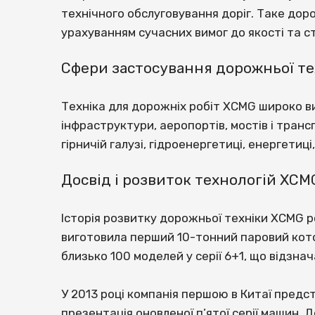
технічного обслуговування доріг. Таке до
урахуванням сучасних вимог до якості та стр
Сфери застосування дорожньої те
Техніка для дорожніх робіт XCMG широко ви
інфраструктури, аеропортів, мостів і тран
гірничій галузі, гідроенергетиці, енергетиц
Досвід і розвиток технологій XCM
Історія розвитку дорожньої техніки XCMG ро
виготовила перший 10-тонний паровий кото
близько 100 моделей у серії 6+1, що відзн
У 2013 році компанія першою в Китаї предст
презентація оновленої п’ятої серії машин.