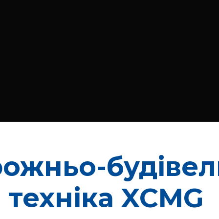
ожньо-будіве
техніка XCMG