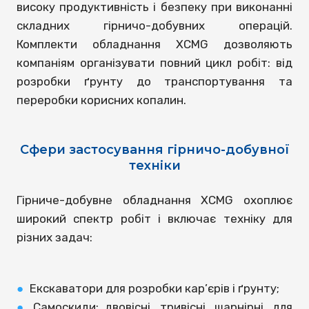
високу продуктивність і безпеку при виконанні
складних гірничо-добувних операцій.
Комплекти обладнання XCMG дозволяють
компаніям організувати повний цикл робіт: від
розробки ґрунту до транспортування та
переробки корисних копалин.
Сфери застосування гірничо-добувної
техніки
Гірниче-добувне обладнання XCMG охоплює
широкий спектр робіт і включає техніку для
різних задач:
●
Екскаватори для розробки кар’єрів і ґрунту;
●
Самоскиди: двовісні, тривісні, шарнірні, для