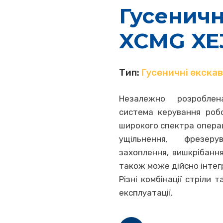
Гусеничн
XCMG XE
Тип:
Гусеничні екска
Незалежно розроблена
система керування роб
широкого спектра операц
ущільнення, фрезеру
захоплення, вишкрібання
також може дійсно інтег
Різні комбінації стріли
експлуатації.