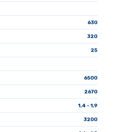
630
320
25
6500
2670
1,4 - 1,9
3200