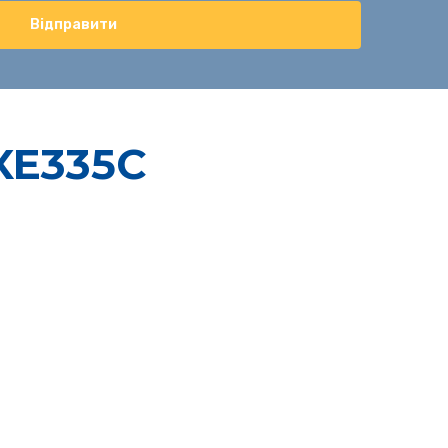
Відправити
XE335C