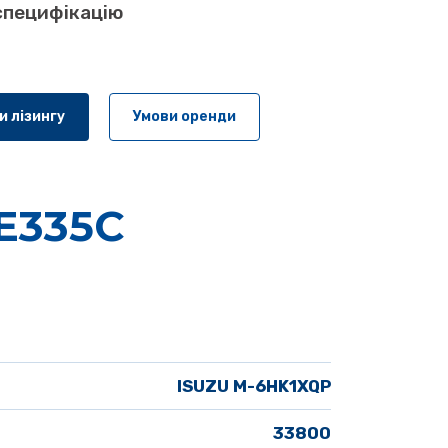
специфікацію
и лізингу
Умови оренди
E335C
ISUZU M-6HK1XQP
33800