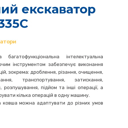
ий екскаватор
335C
ватори
 багатофункціональна інтелектуальна
очим інструментом забезпечує виконання
ій, зокрема: дроблення, різання, очищення,
вання, транспортування, затискання,
, розпушування, підйом та інші операції, а
рувати кілька операцій в одну машину.
 та ковша можна адаптувати до різних умов