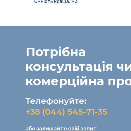
Ємність ковша, м3
Потрібна
консультація
ч
комерційна пр
Телефонуйте:
+38 (044) 545-71-35
або залишайте свій запит