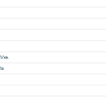
Л/хв.
Па