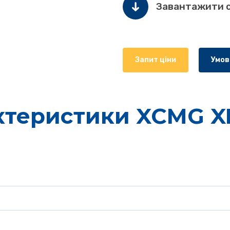
Завантажити 
Запит ціни
Умов
ктеристики XCMG X