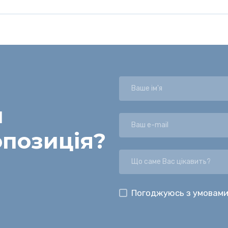
и
опозиція
?
Погоджуюсь з умовами