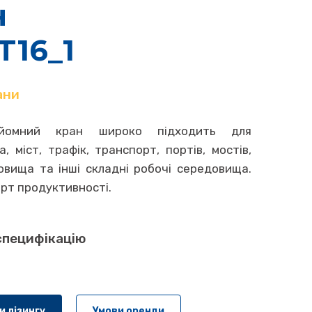
н
T16_1
ани
дйомний кран широко підходить для
, міст, трафік, транспорт, портів, мостів,
вища та інші складні робочі середовища.
арт продуктивності.
специфікацію
и лізингу
Умови оренди