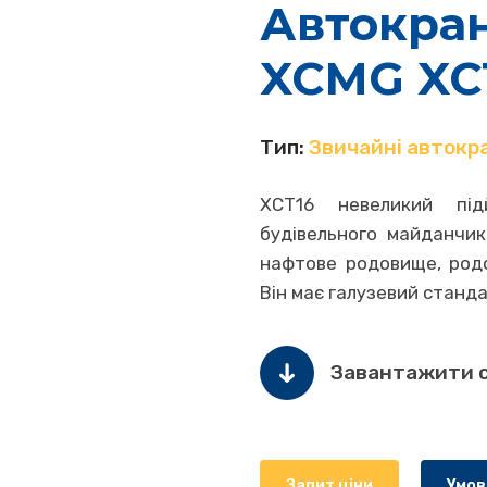
Автокра
XCMG XC
Тип:
Звичайні автокр
XCT16 невеликий пі
будівельного майданчика
нафтове родовище, родо
Він має галузевий станд
Завантажити 
Запит ціни
Умов