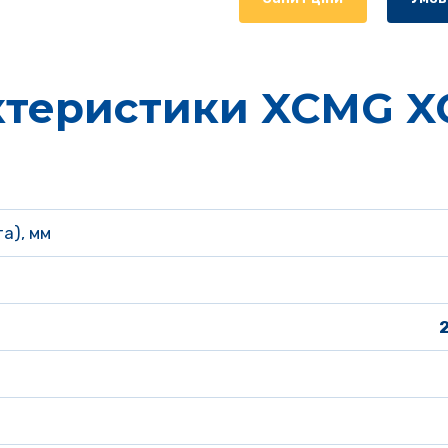
ктеристики XCMG XC
а), мм