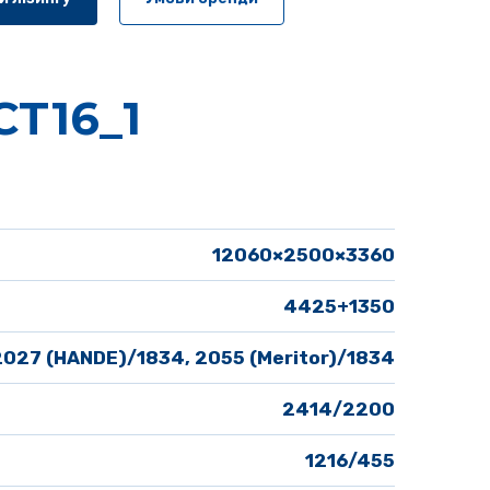
T16_1
12060×2500×3360
4425+1350
2027 (HANDE)/1834, 2055 (Meritor)/1834
2414/2200
1216/455