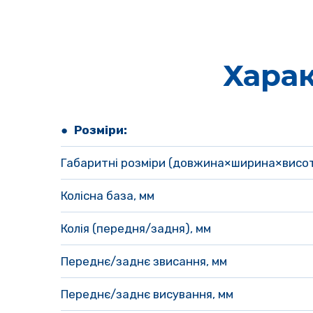
Хара
● Розміри:
Габаритні розміри (довжина×ширина×висот
Колісна база, мм
Колія (передня/задня), мм 
Переднє/заднє звисання, мм 
Переднє/заднє висування, мм