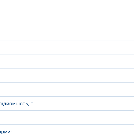
ідйомність, т
орми: