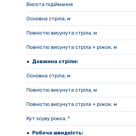
Висота підіймання
Основна стріла, м 
Повністю висунута стріла, м 
Повністю висунута стріла + ріжок, м 
● Довжина стріли:
Основна стріла, м
Повністю висунута стріла, м 
Повністю висунута стріла + ріжок, м 
Кут зсуву ріжка, °
● Робоча швидкість: