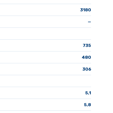
3180
—
735
480
306
5,1
5,8