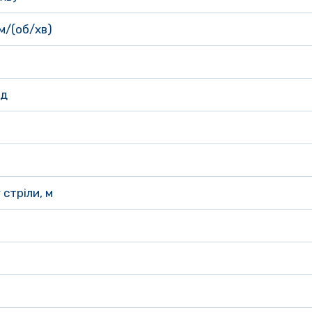
м/(об/хв)
д 
стріли, м