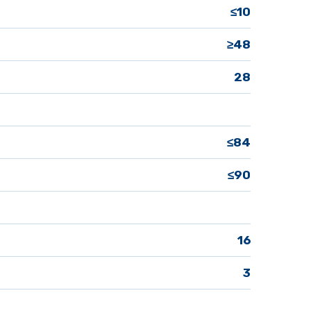
 ≤10
≥48
28
 ≤84
 ≤90
16
3