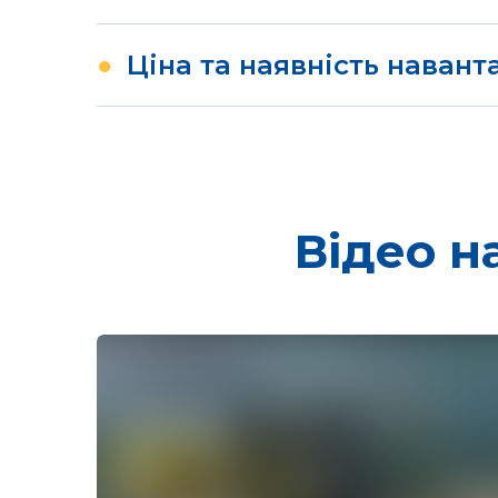
●
Ціна та наявність наван
ТОВ з ІІ "ЮРОМАШ", як офіційний дилер брен
розраховується окремо за запитом та залеж
Залишити запит →
Відео н