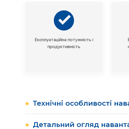
Експлуатаційна потужність і
продуктивність
●
Технічні особливості на
Як китайський колісний навантажувач з н
вантажопідйомність близько 15 тонн, а тако
●
Детальний огляд навант
надвеликотоннажних колісних навантажувачі