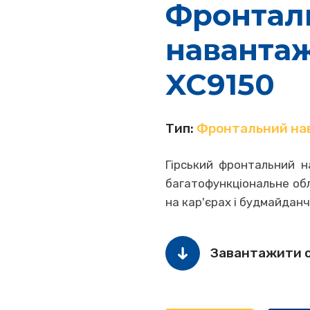
Фронтал
наванта
XC9150
Тип:
Фронтальний на
Гірський фронтальний н
багатофункціональне обл
на кар'єрах і будмайданч
Завантажити 