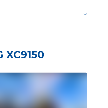
есу, тому вартість техніки та її доставки
ки та інших умов.
G XC9150