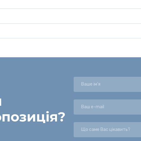
и
опозиція
?