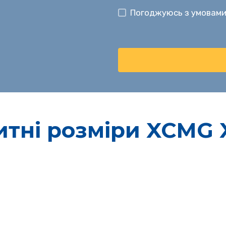
Погоджуюсь з умовами
итні розміри XCMG 