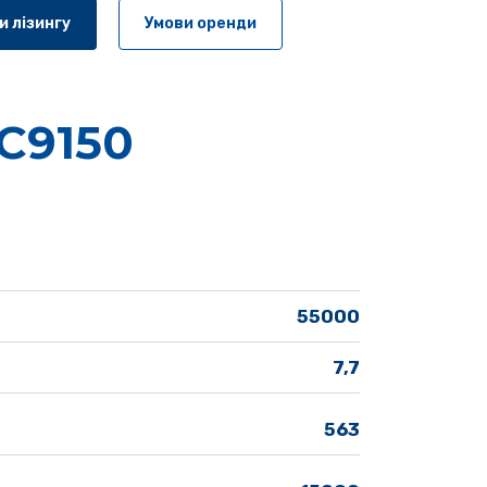
и лізингу
Умови оренди
C9150
55000
7,7
563