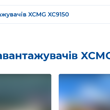
тажувачів XCMG XC9150
ду XCMG, поставляє продукцію під потреби Вашого бізн
ить від курсу долара США, кількості замовленої техні
авантажувачів XCM