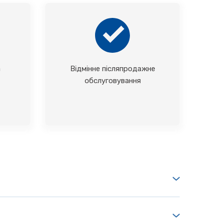
а
Відмінне післяпродажне
обслуговування
 трансмісією,
XC9150
має
MG, яка подолала технічні бар'єри