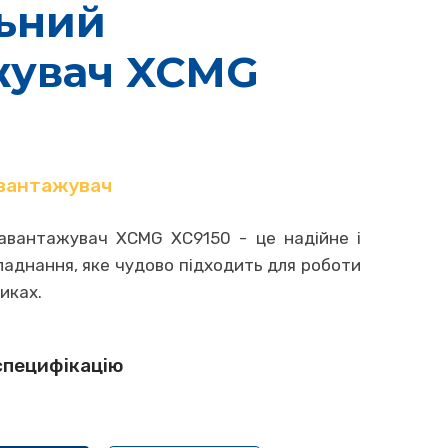
ьний
жувач XCMG
вантажувач
авантажувач XCMG XC9150 - це надійне і
аднання, яке чудово підходить для роботи
иках.
специфікацію