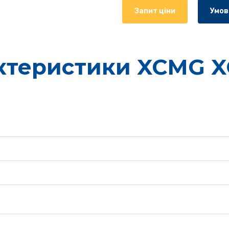
Запит ціни
Умов
ктеристики XCMG X