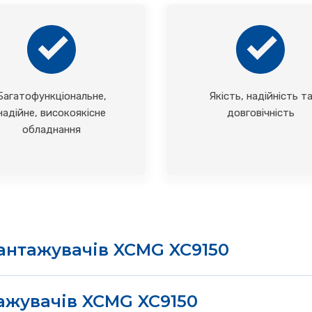
Багатофункціональне,
Якість, надійність т
надійне, високоякісне
довговічність
обладнання
вантажувачів XCMG XC9150
езалежним приводом на чотири колеса та електричною
ж основні власні технології, розроблені компанією XG
ажувачів
XCMG XC9150
в за кордоном і стала світовим лідером у цій галузі.