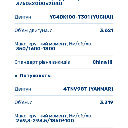
3760×2000×2040
Двигун 
YC4DK100-T301 (YUCHAI)
Об’єм двигуна, л.
3,621
Макс. крутний момент, Нм/об/хв.
350/1600-1800
Стандарт рівня викидів
China III 
● Потужність:
Двигун 
4TNV98T (YANMAR)
Об’єм, л
3,319
Макс. крутний момент, Нм/об/хв.
269,3-293,5/1850±100