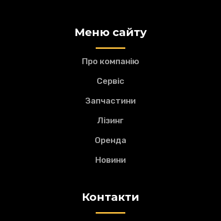
кутами, забезпечуючи комфортне положення
тіла; в стандартній комплектації воно оснащене
Меню сайту
ременем безпеки шириною 2 дюйми.
Про компанію
Сервіс
Запчастини
Лізинг
Оренда
Новини
Контакти