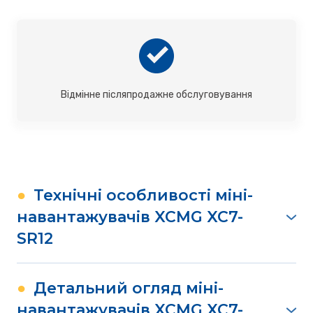
Відмінне післяпродажне обслуговування
●
Технічні особливості міні-
навантажувачів XCMG XC7-
SR12
Надійність виробу:
•
Швидкість холостого ходу під час прогріву:
●
Детальний огляд міні-
можливість швидше досягти робочої
навантажувачів XCMG XC7-