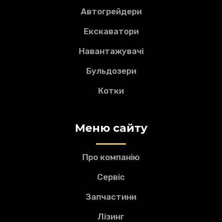
Паливний бак
Автогрейдери
Екскаватор обладнаний паливним баком
об'ємом 220 л, що забезпечує можливість
Екскаватори
проведення землерийних робіт упродовж дня.
Навантажувачі
Бульдозери
Котки
Меню сайту
Про компанію
Сервіс
Запчастини
Лізинг