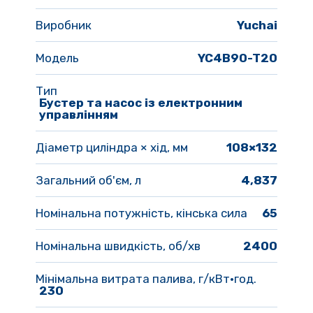
Виробник
Yuchai
Модель 
YC4B90-T20
Тип 
Бустер та насос із електронним 
управлінням
Діаметр циліндра × хід, мм 
108×132
Загальний об'єм, л
4,837
Номінальна потужність, кінська сила
65
Номінальна швидкість, об/хв 
2400
Мінімальна витрата палива, г/кВт·год. 
230