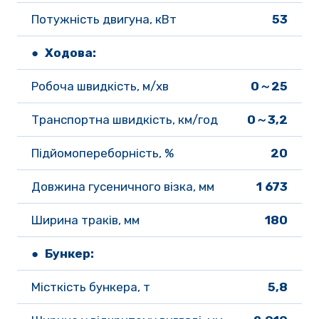
Потужність двигуна, кВт
53
● Ходова:
Робоча швидкість, м/хв 
0～25
Транспортна швидкість, км/год 
0～3,2
Підйомопереборність, % 
20
Довжина гусеничного візка, мм 
1 673
Ширина траків, мм 
180
● Бункер:
Місткість бункера, т 
5,8