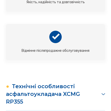
Якість, надійність та довговічність
Відмінне післяпродажне обслуговування
●
Технічні особливості
асфальтоукладача XCMG
RP355
Гусеничний хід, який дає змогу пересуватися і