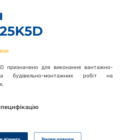
н
25K5D
ани
D призначено для виконання вантажно-
та будівельно-монтажних робіт на
х.
специфікацію
и лізингу
Умови оренди