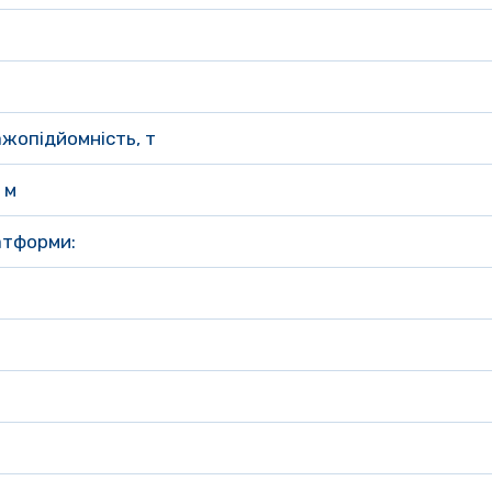
жопідйомність, т
 м
атформи: