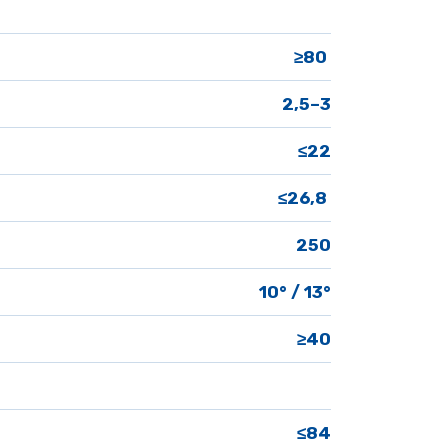
 ≥80 
 2,5–3
≤22
≤26,8 
250
10° / 13°
≥40
≤84