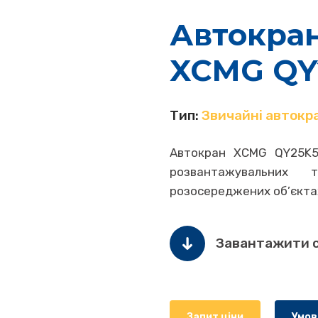
Автокра
XCMG QY
Тип:
Звичайні автокр
Автокран XCMG QY25K5
розвантажувальних 
розосереджених об’єкта
Завантажити 
Запит ціни
Умов