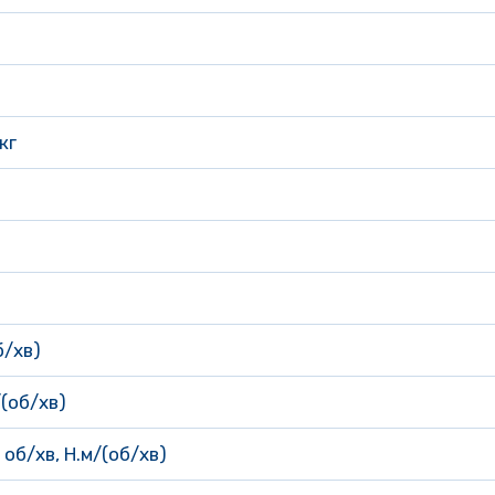
кг
б/хв)
(об/хв)
об/хв, Н.м/(об/хв)