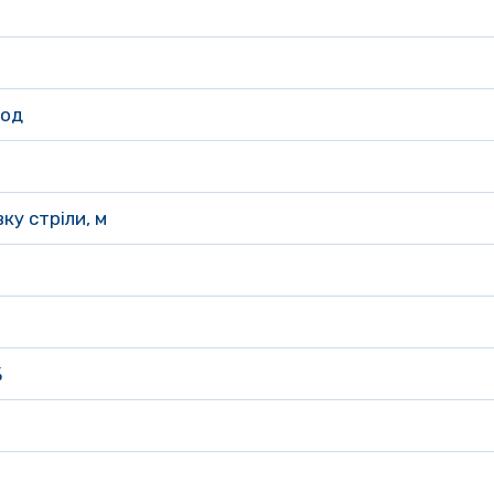
год
ку стріли, м
 