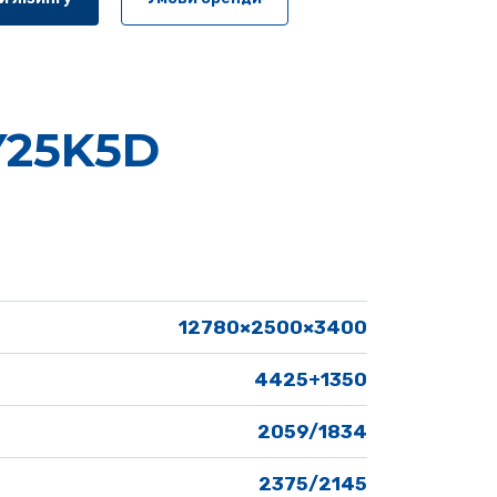
Y25K5D
12780×2500×3400
4425+1350
2059/1834
2375/2145