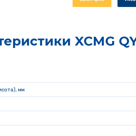
теристики XCMG Q
сота), мм