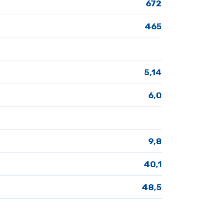
 672
465
5,14
6,0
9,8
40,1
48,5