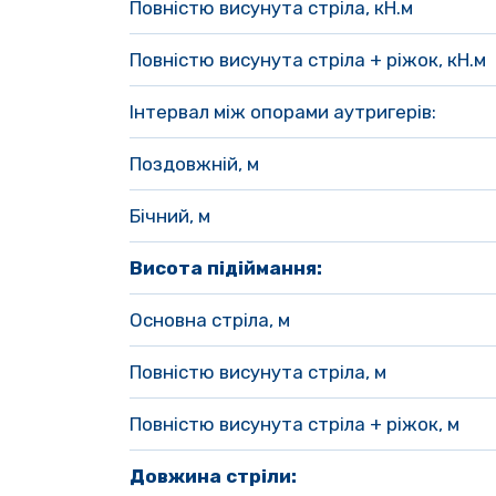
Повністю висунута стріла, кН.м
Повністю висунута стріла + ріжок, кН.м
Інтервал між опорами аутригерів:
Поздовжній, м
Бічний, м
Висота підіймання:
Основна стріла, м
Повністю висунута стріла, м 
Повністю висунута стріла + ріжок, м 
Довжина стріли: