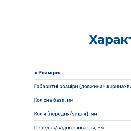
Харак
● Розміри:
Габаритні розміри (довжина×ширина×ви
Колісна база, мм
Колія (передня/задня), мм
Переднє/заднє звисання, мм 